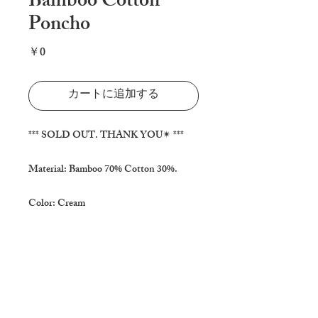
Bamboo Cotton
Poncho
価
￥0
格
カートに追加する
*** SOLD OUT. THANK YOU✴ ***

Material: Bamboo 70% Cotton 30%.

Color: Cream

Size: One size fits all.

Length : 70cm / 27.5 inches

Width: 80 cm / 31.5 inches

Model height : 165cm / 65 inches
