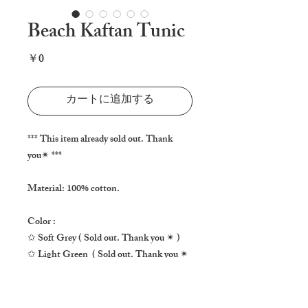
Beach Kaftan Tunic
価
￥0
格
カートに追加する
*** This item already sold out. Thank 
you✴ ***

Material: 100% cotton.

Color : 

✩ Soft Grey ( Sold out. Thank you ✴ )

✩ Light Green  ( Sold out. Thank you ✴ 
)

Size: One size
