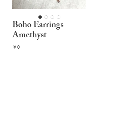
Boho Earrings
Amethyst
価
￥0
格
カートに追加する
Materials: Amethyst,,Brass beads, Waxed 
nylon thread. 

Length: 6cm (not including hook)

Amethyst is a meditative and calming 
stone which works in the emotional, 
spiritual, and physical planes to provide 