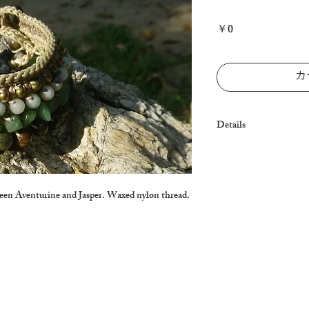
価
￥0
格
カ
Details
Note: One-off Sold ou
een Aventurine and Jasper. Waxed nylon thread.
