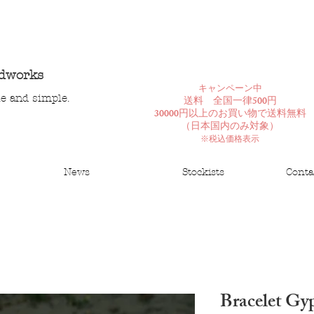
ndworks
​キャンペーン中
le and simple.
送料 全国一律500円
30000円以上のお買い物で送料無料
​（日本国内のみ対象）
※税込価格表示
News
Stockists
Conta
Bracelet Gy