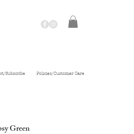
ct/Subscribe
Policies/Customer Care
psy Green