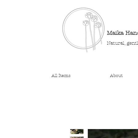
Maika Ha
Natural, gent
All Items
About