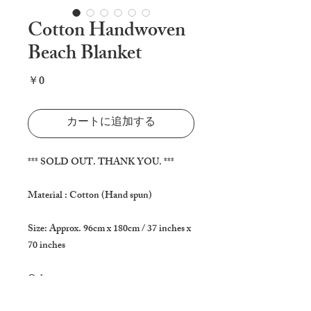
Cotton Handwoven
Beach Blanket
価
￥0
格
カートに追加する
*** SOLD OUT. THANK YOU. ***

Material : Cotton (Hand spun)

Size: Approx. 96cm x 180cm / 37 inches x 
70 inches

Color:

Turquoise: Sold out. Thank you✴
