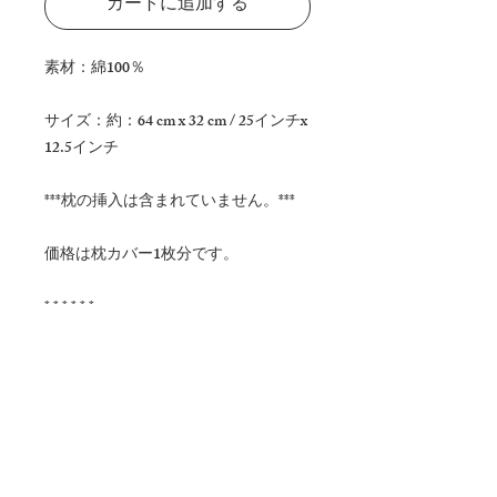
カートに追加する
素材：綿100％
サイズ：約：64 cm x 32 cm / 25インチx
12.5インチ
***枕の挿入は含まれていません。***
価格は枕カバー1枚分です。
* * * * * *
綿100％の手染め藍生地。下部に見え
ないジッパー留め具。
お手入れ：ドライクリーニングのみ
-運送
通常納期：約3〜5日（国内：日本）