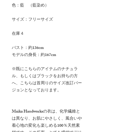
色：藍 （藍染め）
サイズ：フリーサイズ
在庫４
バスト：約
136
cm
モデルの身長：約
167
cm
※既にこちらのアイテムのナチュラ
ル、もしくはブラックをお持ちの方
へ、こちらは首周りのサイズ改訂バー
ジョンとなっております。
Maika Handworks
の衣は、化学繊維と
は異なり、お肌にやさしく、風合いや
着心地の変化も楽しめる
100
％天然素