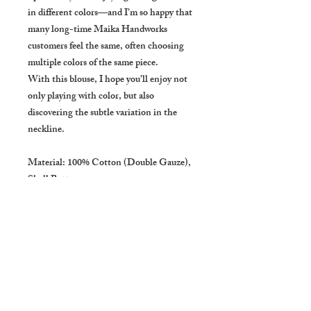
in different colors—and I’m so happy that
many long-time Maika Handworks
customers feel the same, often choosing
multiple colors of the same piece.
With this blouse, I hope you’ll enjoy not
only playing with color, but also
discovering the subtle variation in the
neckline.
Material: 100% Cotton (Double Gauze),
Shell Buttons
Color: Indigo
Size: Free Size
Bust: Approx. 136 cm
Model height: Approx. 167 cm