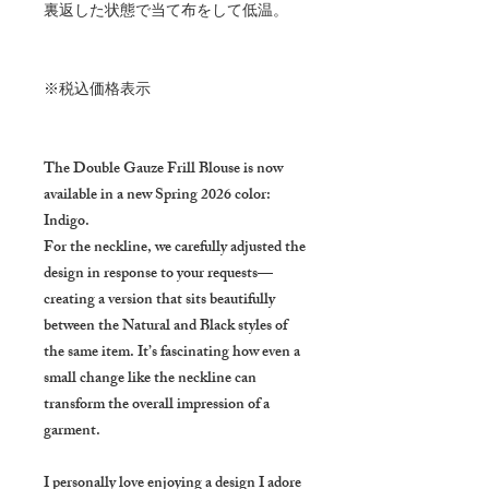
裏返した状態で当て布をして低温。
※税込価格表示
The Double Gauze Frill Blouse is now
available in a new Spring 2026 color:
Indigo.
For the neckline, we carefully adjusted the
design in response to your requests—
creating a version that sits beautifully
between the Natural and Black styles of
the same item. It’s fascinating how even a
small change like the neckline can
transform the overall impression of a
garment.
I personally love enjoying a design I adore