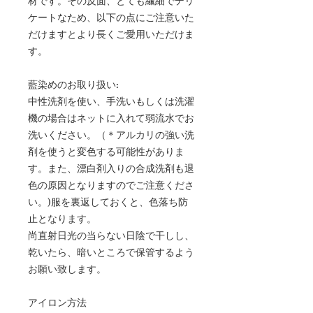
材です。その反面、とても繊細でデリ
ケートなため、以下の点にご注意いた
だけますとより長くご愛用いただけま
す。
藍染めのお取り扱い:
中性洗剤を使い、手洗いもしくは洗濯
機の場合はネットに入れて弱流水でお
洗いください。（＊アルカリの強い洗
剤を使うと変色する可能性がありま
す。また、漂白剤入りの合成洗剤も退
色の原因となりますのでご注意くださ
い。)服を裏返しておくと、色落ち防
止となります。
尚直射日光の当らない日陰で干しし、
乾いたら、暗いところで保管するよう
お願い致します。
アイロン方法