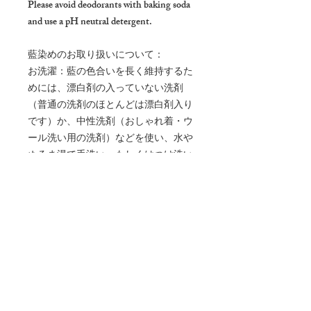
Please avoid deodorants with baking soda
and use a pH neutral detergent.
藍染めのお取り扱いについて：
お洗濯：藍の色合いを長く維持するた
めには、漂白剤の入っていない洗剤
（普通の洗剤のほとんどは漂白剤入り
です）か、中性洗剤（おしゃれ着・ウ
ール洗い用の洗剤）などを使い、水や
ぬるま湯で手洗い、もしくはつけ洗い
でお願いいたします。洗濯機をお使い
の場合は必ずネットにお入れくださ
い。
※藍染は、アルカリ性になると水に溶
け出す性質があるので激しく脱色する
場合がございます。裏返しにして、直
射日光を避け、陰干しにしていただく
ようお願いいたします。