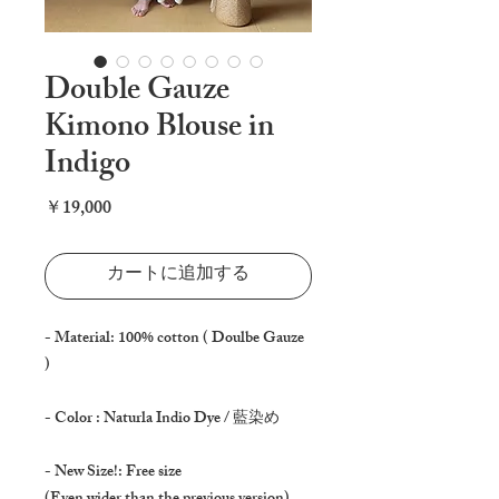
Double Gauze
Kimono Blouse in
Indigo
価
￥19,000
格
カートに追加する
- Material: 100% cotton ( Doulbe Gauze
)
- Color : Naturla Indio Dye / 藍染め
- New Size!: Free size