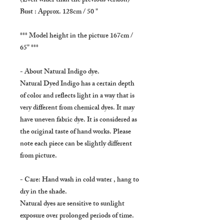
(Even wider than the previous version)
Bust : Approx. 128cm / 50 "
*** Model height in the picture 167cm /
65" ***
- About Natural Indigo dye.
Natural Dyed Indigo has a certain depth
of color and reflects light in a way that is
very different from chemical dyes. It may
have uneven fabric dye. It is considered as
the original taste of hand works. Please
note each piece can be slightly different
from picture.
- Care: Hand wash in cold water , hang to
dry in the shade.
Natural dyes are sensitive to sunlight
exposure over prolonged periods of time.