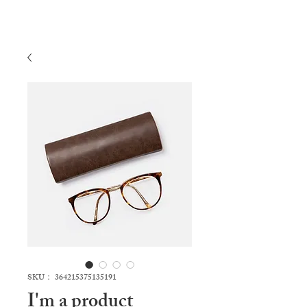
SKU： 364215375135191
I'm a product