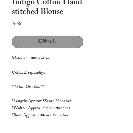
Indigo Cotton Hand
stitched Blouse
価
￥58
格
在庫なし
Material: 100% cotton.
Color: Deep Indigo
***Size: One size***
*Length: Approx: 55cm / 22 inches
*Width : Approx: 50cm / 20inches
*Bust: Approx: 100cm / 39 inches