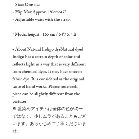
- Size: One size
- Hip:Max Approx.120cm/47"
- Adjustable waist with the strap.
* Model height : 165 cm / 64"/ 5.4 ft
- About Natural Indigo dyeNatural dyed
Indigo has a certain depth of color and
reflects light in a way that is very different
from chemical dyes. It may have uneven
fabric dye. It is considered as the original
taste of hand works. Please note each
piece can be slightly different from the
pictures.
※ 藍染めアイテムは全体の色が均一
ではなく、少しムラがあることもござ
います。あらかじめご了承くださいま
せ。