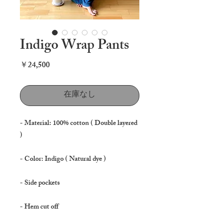
Indigo Wrap Pants
価
￥24,500
格
在庫なし
- Material: 100% cotton ( Double layered
)
- Color: Indigo ( Natural dye )
- Side pockets
- Hem cut off