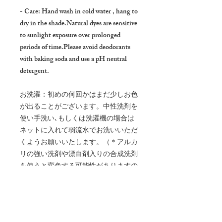
- Care: Hand wash in cold water , hang to
dry in the shade.Natural dyes are sensitive
to sunlight exposure over prolonged
periods of time.Please avoid deodorants
with baking soda and use a pH neutral
detergent.
お洗濯：初めの何回かはまだ少しお色
が出ることがございます。中性洗剤を
使い手洗い､もしくは洗濯機の場合は
ネットに入れて弱流水でお洗いいただ
くようお願いいたします。（＊アルカ
リの強い洗剤や漂白剤入りの合成洗剤
を使うと変色する可能性がありますの
でご注意ください。)服を裏返してお
くと色落ち防止となります。尚直射日
光の当らない日陰で干しし、乾いたら
暗いところで保管するようお願い致し