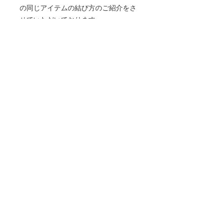
の同じアイテムの結び方のご紹介をさ
せていただいております。
藍錠（あいじょう）とは、藍の生葉を
発酵・沈殿してできた顔料です。藍染
めは本来、化学建てや発酵建てにより
染めますが、建てずに水にといて染め
ています。
南インドの豆科のコマつなぎと言う植
物から採取される天然の藍を使用。栽
培から製造まで全てが手作業で行われ
ている贅沢な藍です。
藍染めのお取り扱い:
中性洗剤を使い、手洗いもしくは洗濯
機の場合はネットに入れて弱流水でお
洗いください。（＊アルカリの強い洗
剤を使うと変色する可能性がありま