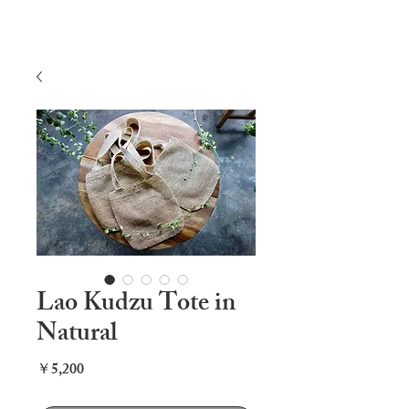
Lao Kudzu Tote in
Natural
価
￥5,200
格