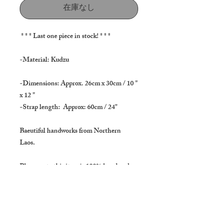
在庫なし
* * * Last one piece in stock! * * *
-Material: Kudzu
-Dimensions: Approx. 26cm x 30cm / 10 "
x 12 "
-Strap length: Approx: 60cm / 24"
Baeutiful handworks from Northern
Laos.
Please note this item is 100% handmade.
Each one is slightly different.
* * *