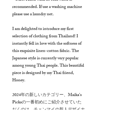
recommended. If use a washing machine
please use a laundry net.
I am delighted to introduce my first
selection of clothing from Thailand! I
instantly fell in love with the softness of
this exquisite linen-cotton fabric. The
Japanese style is currently very popular
among young Thai people. This beautiful
piece is designed by my Thai friend,
Honey.
2024年の新しいカテゴリー、Maika's
Picksの一番初めにご紹介させていた
だくのは、チェンマイの新人デザイナ
ー、Honeyのアイテムです。リネンコ
ットンのとにかく優しい素材に一目惚
れ。そしてMaika Handworksではあま