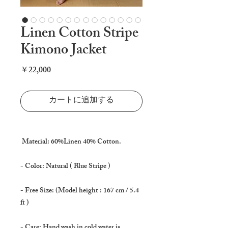
Linen Cotton Stripe
Kimono Jacket
価
￥22,000
格
カートに追加する
Material: 60%Linen 40% Cotton.
- Color: Natural ( Blue Stripe )
- Free Size: (Model height : 167 cm / 5.4
ft )
- Care: Hand wash in cold water is