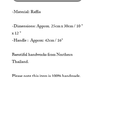
-Material: Raffia
-Dimensions: Approx. 25cm x 30cm / 10 "
x 12 "
-Handle : Approx: 42cm / 16"
Baeutiful handworks from Northern
Thailand.
Please note this item is 100% handmade.
Each one is slightly different.
* * *
-SHIPPING
Usually delivers in :
About 20 to 30 days to US, Australia and