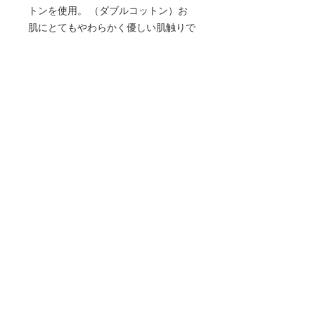
トンを使用。 （ダブルコットン）お
肌にとてもやわらかく優しい肌触りで
す。サイドポケットあり。
* * *このアイテムに関するお客様から
のレビュー* * *
alexkachan 2019年3月12日
このジャンプスーツ/オーバーオール
が大好きです。私はエジプトへの旅行
のための快適さと控えめさのためにそ
れを特別に購入しました（女性のショ
ートパンツ、肩が露出していない）。
美しく作られ、写真のように快適でフ
ァンキーで素晴らしい。これは、
MaikaHandworksからの私の2番目の作
品であり、毎回ワクワクしています。
私のお気に入りのEtsyショップ。あり