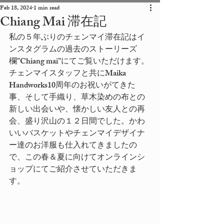
Feb 18, 2024
1 min read
Chiang Mai 滞在記
私の５年ぶりのチェンマイ滞在記はイ
ンスタグラムの過去のストーリーズ
欄”
Chiang mai
”にてご覧いただけます。
チェンマイスタッフと共に
Maika 
Handworks10
周年のお祝いがてきた
事、そして手織り、草木染めの布との
新しい出会いや、懐かしい友人との再
会、盛り沢山の１２日間でした。かわ
いいバスケットやチェンマイデザイナ
ー達のお洋服も仕入れてきましたの
で、この春＆夏に向けてオンラインシ
ョップにてご紹介させていただきま
す。