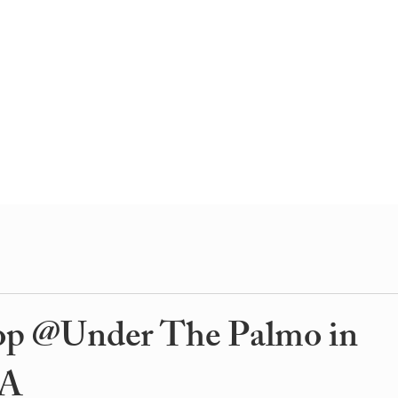
op @Under The Palmo in
A