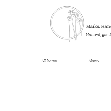
Maika Ha
Natural, gent
All Items
About