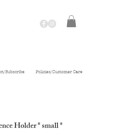
ct/Subscribe
Policies/Customer Care
nce Holder * small *