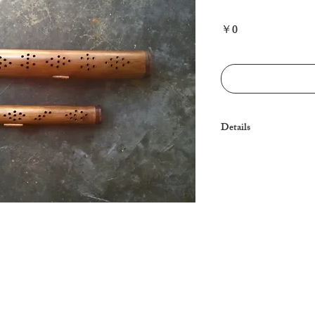
Price
￥0
Details
One-off.