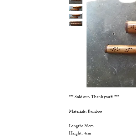
*** Sold out. Thank you✴ ***

Materials: Bamboo

Length: 28cm

Height: 4cm
