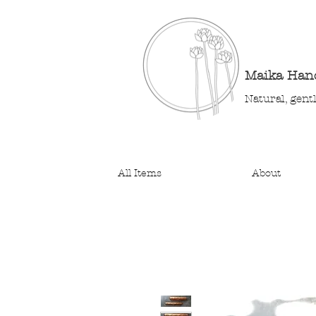
Maika Ha
Natural, gent
All Items
About