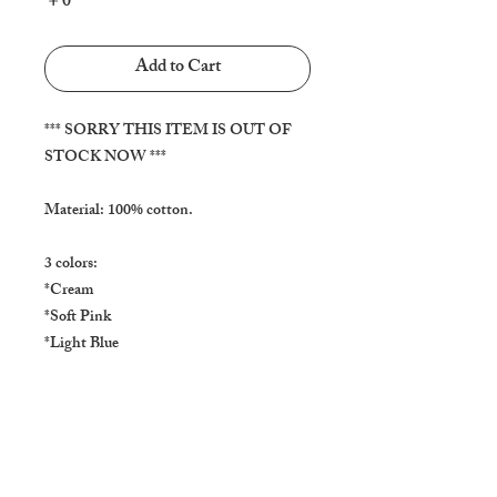
Price
￥0
Add to Cart
*** SORRY THIS ITEM IS OUT OF 
STOCK NOW ***

Material: 100% cotton.

3 colors:

*Cream  

*Soft Pink 

*Light Blue 

Size: One size 

Bust : Approx: 108cm / 42 inches

Hem width : Approx: 96cm / 37 inches 
