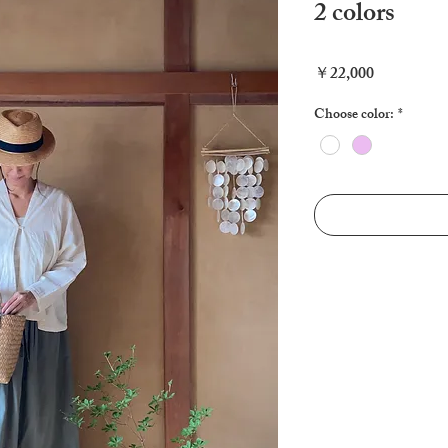
2 colors
Price
￥22,000
Choose color:
*