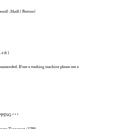
ered) ,Shell ( Button)
4 ft )
ommended. If use a washing machine please use a
ING * * *