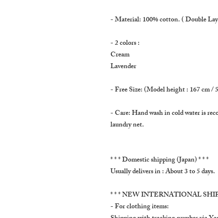
- Material: 100% cotton. ( Double Lay
- 2 colors :
Cream
Lavender
- Free Size: (Model height : 167 cm / 5.
- Care: Hand wash in cold water is rec
laundry net.
* * * Domestic shipping (Japan) * * *
Usually delivers in : About 3 to 5 days.
* * * NEW INTERNATIONAL SHIPP
- For clothing items: