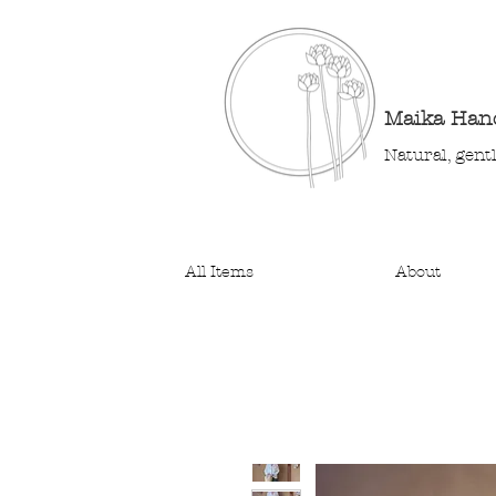
Maika Ha
Natural, gent
All Items
About