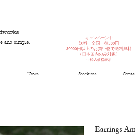
ndworks
​キャンペーン中
le and simple.
送料 全国一律500円
30000円以上のお買い物で送料無料
​（日本国内のみ対象）
※税込価格表示
News
Stockists
Conta
Earrings Am