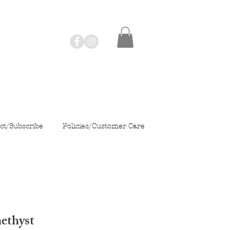
ct/Subscribe
Policies/Customer Care
ethyst