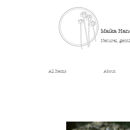
Maika Ha
Natural, gent
All Items
About