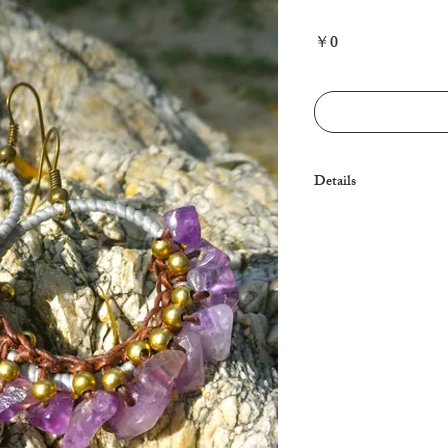
Price
￥0
Details
Sold out! Thank you✴