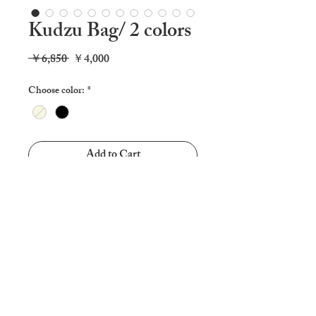
Kudzu Bag/ 2 colors
Regular
Sale
 ￥6,850 
￥4,000
Price
Price
Choose color:
*
Add to Cart
【日本国内発送のみ／Domestic
shipping only 】
クズバッグのアウトレットを販売いた
します。
写真のものは正規販売品の6850円のも
のです。