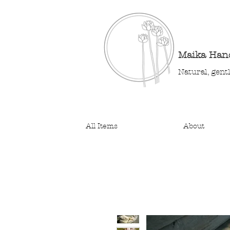
Maika Ha
Natural, gent
All Items
About