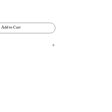
Add to Cart
d water.