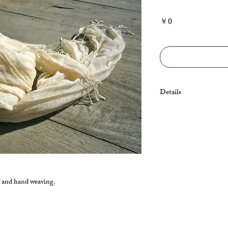
Price
￥0
Details
Care: Hand wash in col
 and hand weaving.
