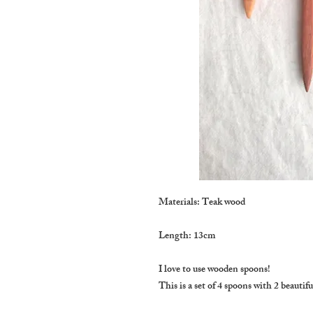
Materials: Teak wood

Length: 13cm

I love to use wooden spoons! 

This is a set of 4 spoons with 2 beautif