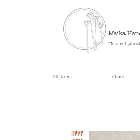
Maika Ha
Natural, gent
All Items
About