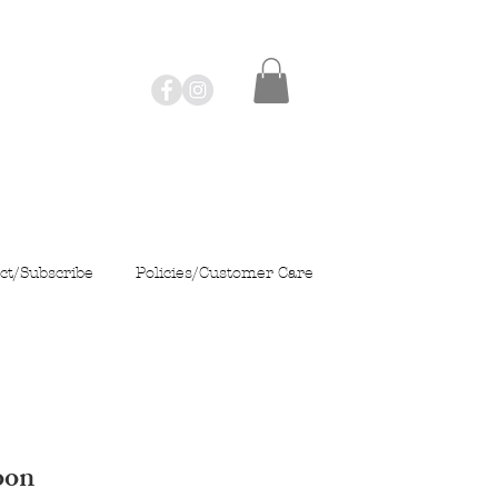
ct/Subscribe
Policies/Customer Care
oon